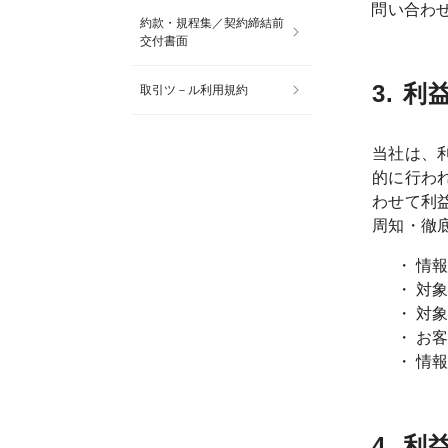
問い合わ
約款・規程集／契約締結前
交付書面
3. 
取引ツ－ル利用規約
当社は、
的に行わ
わせて利
周知・徹
情
対
対
お
情
4. 