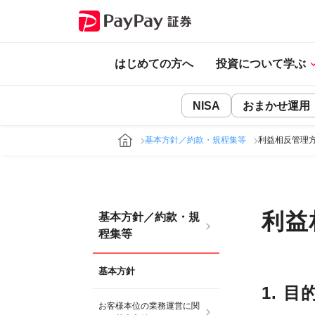
はじめての方へ
投資について学ぶ
NISA
おまかせ運用
基本方針／約款・規程集等
利益相反管理
利益
基本方針／約款・規
程集等
基本方針
1. 目
お客様本位の業務運営に関