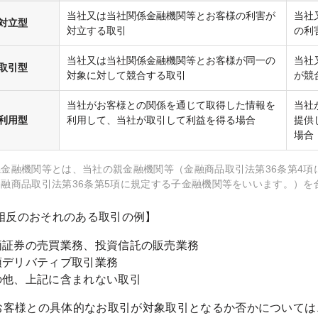
当社又は当社関係金融機関等とお客様の利害が
当社
対立型
対立する取引
の利
当社又は当社関係金融機関等とお客様が同一の
当社
取引型
対象に対して競合する取引
が競
当社がお客様との関係を通じて取得した情報を
当社
利用型
利用して、当社が取引して利益を得る場合
提供
場合
係金融機関等とは、当社の親金融機関等（金融商品取引法第36条第4
融商品取引法第36条第5項に規定する子金融機関等をいいます。）を
相反のおそれのある取引の例】
価証券の売買業務、投資信託の販売業務
頭デリバティブ取引業務
の他、上記に含まれない取引
お客様との具体的なお取引が対象取引となるか否かについては