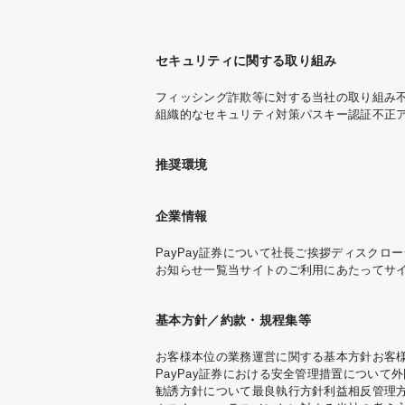
セキュリティに関する取り組み
フィッシング詐欺等に対する当社の取り組み
組織的なセキュリティ対策
パスキー認証
不正
推奨環境
企業情報
PayPay証券について
社長ご挨拶
ディスクロー
お知らせ一覧
当サイトのご利用にあたって
サ
基本方針／約款・規程集等
お客様本位の業務運営に関する基本方針
お客
PayPay証券における安全管理措置について
外
勧誘方針について
最良執行方針
利益相反管理