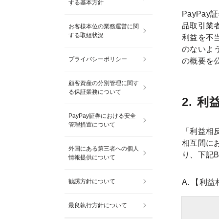
する基本方針
PayP
品取引業
お客様本位の業務運営に関
する取組状況
利益を不
のないよ
プライバシーポリシー
の概要を
顧客資産の分別管理に関す
る保証業務について
2. 
PayPay証券における安全
管理措置について
「利益相
相互間に
外国にある第三者への個人
り、下記
情報提供について
勧誘方針について
【利益
最良執行方針について