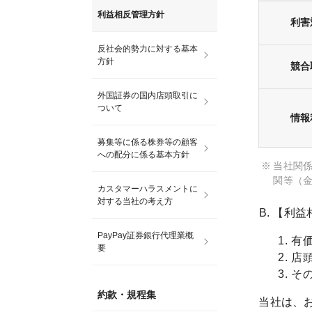
利益相反管理方針
利害
反社会的勢力に対する基本
方針
競合
外国証券の国内店頭取引に
ついて
情報
募集等に係る株券等の顧客
への配分に係る基本方針
当社関
関等（金
カスタマーハラスメントに
対する当社の考え方
【利益
PayPay証券銀行代理業概
有
要
店
そ
約款・規程集
当社は、