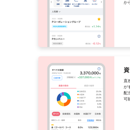
か
資
直
が
配
可