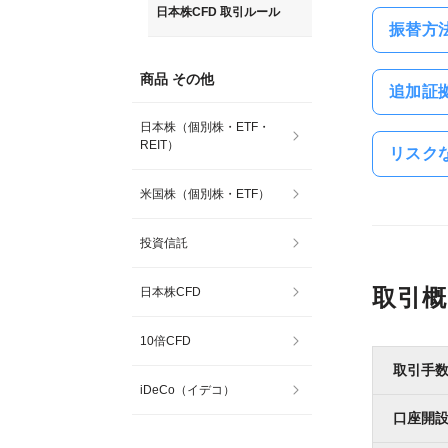
日本株CFD 取引ルール
振替方
商品 その他
追加証
日本株（個別株・ETF・
REIT）
リスク
米国株（個別株・ETF）
投資信託
取引概
日本株CFD
10倍CFD
取引手
iDeCo（イデコ）
口座開