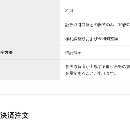
引
不可
証券取引口座との振替のみ（10倍
権利調整額および金利調整額
保全方法
信託保全
参照原資産が上場する取引所等の規
制
を規制することがあります。
決済注文