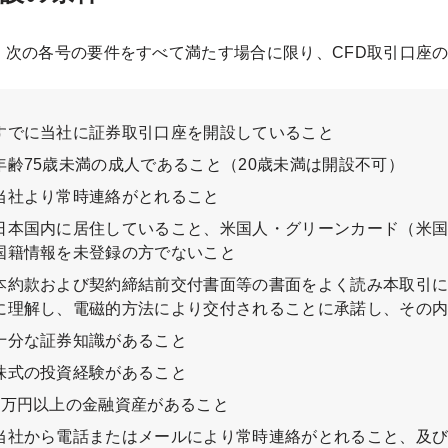
、次の各号の要件をすべて満たす場合に限り、CFD取引口座
すでに当社に証券取引口座を開設していること
年齢75歳未満の成人であること（20歳未満は開設不可）
当社より常時連絡がとれること
日本国内に居住していること、米国人・グリーンカード（米
国籍情報を未登録の方でないこと
本約款および契約締結前交付書面等の書面をよく読み本取引
に理解し、電磁的方法により交付されることに承諾し、その
十分な証券知識があること
株式の投資経験があること
3万円以上の金融資産があること
当社から電話またはメールにより常時連絡がとれること、及