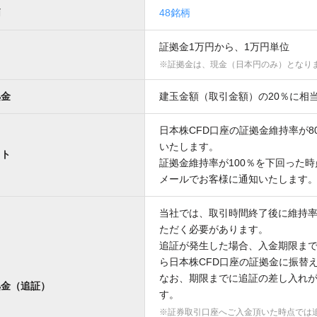
柄
48銘柄
証拠金1万円から、1万円単位
証拠金は、現金（日本円のみ）となり
拠金
建玉金額（取引金額）の20％に相
日本株CFD口座の証拠金維持率が
いたします。
ット
証拠金維持率が100％を下回った
メールでお客様に通知いたします
当社では、取引時間終了後に維持率
ただく必要があります。
追証が発生した場合、入金期限ま
ら日本株CFD口座の証拠金に振替
なお、期限までに追証の差し入れ
拠金（追証）
す。
証券取引口座へご入金頂いた時点では