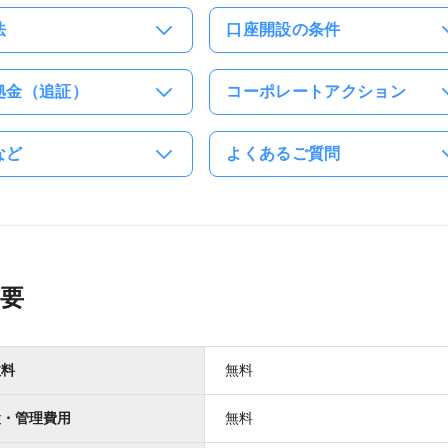
法
口座開設の条件
拠金（追証）
コーポレートアクション
など
よくあるご質問
要
数料
無料
設・管理費用
無料