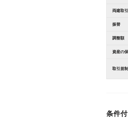
両建取
振替
調整額
資産の
取引規
条件付