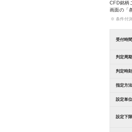
CFD銘
画面の「
条件付
受付時
判定周
判定時
指定方
設定単
設定下