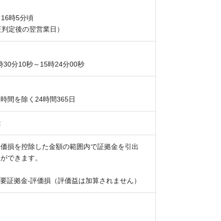
16時5分頃
証判定後の翌営業日）
時30分10秒～15時24分00秒
間を除く24時間365日
能
評価損を控除した金額の範囲内で証拠金を引出
とができます。
必要証拠金-評価損（評価益は加算されません）