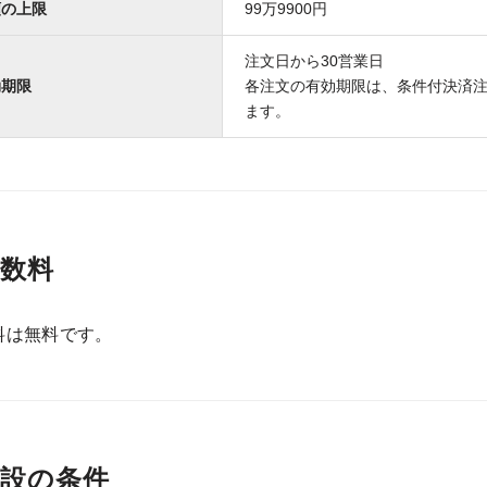
額の上限
99万9900円
注文日から30営業日
効期限
各注文の有効期限は、条件付決済
ます。
数料
料は無料です。
開設の条件