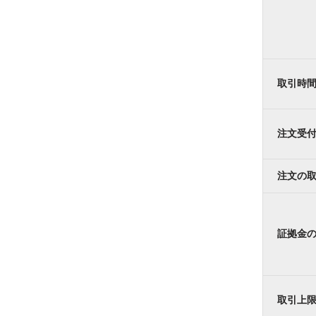
取引時
注文受
注文の
証拠金
取引上