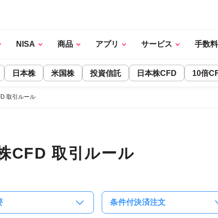
NISA
商品
アプリ
サービス
手数料
日本株
米国株
投資信託
日本株CFD
10倍C
FD 取引ルール
株CFD 取引ルール
要
条件付決済注文