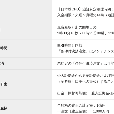
【日本株CFD】追証判定処理時間：
入金期限：火曜〜月曜の14時（追
原資産取引所の開場日の
間
9時00分10秒～11時29分00秒、12
取引時間と同様
付時間
「条件付決済注文」はメンテナンス時
取消
未約定の「条件付決済注文」は可
受入証拠金から必要証拠金および
（証券取引口座への振替）するこ
の引出
出金（振替可能額）=受入証拠金-
全銘柄の建玉合計金額：1億円
限金額
一注文（建玉金額）：1,000万円