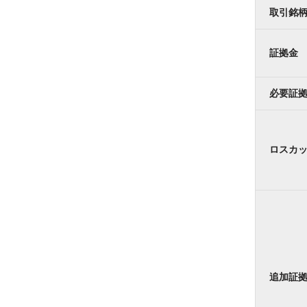
取引銘
証拠金
必要証
ロスカ
追加証