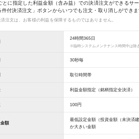
柄ごとに指定した利益金額（含み益）での決済注文ができるサ
条件付決済注文」ボタンからいつでも注文・取り消しができま
決済注文は、お客様の利益を保障するものではありません。
24時間365日
間
臨時システムメンテナンス時間中は除
期
30秒毎
刻
取引時間帯
法
利益金額指定（銘柄指定全決済）
位
100円
最低設定金額（投資金額（未決済建玉
限金額
か大きい金額