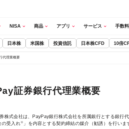
NISA
商品
アプリ
サービス
手数料
日本株
米国株
投資信託
日本株CFD
10倍C
銀行代理業概要
yPay証券銀行代理業概要
y証券株式会社は、PayPay銀行株式会社を所属銀行とする銀
※
金の受入れ
」を内容とする契約締結の媒介（勧誘）を行いま