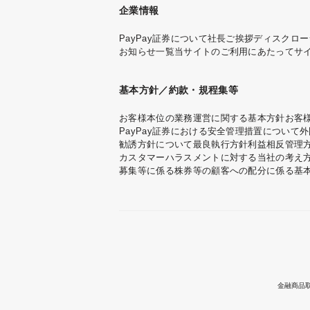
企業情報
PayPay証券について
社長ご挨拶
ディスクロー
お知らせ一覧
当サイトのご利用にあたって
サ
基本方針／約款・規程集等
お客様本位の業務運営に関する基本方針
お客
PayPay証券における安全管理措置について
外
勧誘方針について
最良執行方針
利益相反管理
カスタマーハラスメントに対する当社の考え
募集等に係る株券等の顧客への配分に係る基
金融商品取