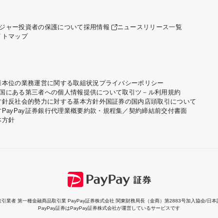
ジャー
投資者の保護について
採用情報
ニュースリリース一覧
イトマップ
様本位の業務運営に関する取組状況
プライバシーポリシー
国にある第三者への個人情報提供について
取引ツ－ル利用規約
方針
反社会的勢力に対する基本方針
外国証券の国内店頭取引について
方
PayPay証券銀行代理業概要
約款・規程集／契約締結前交付書面
本方針
引業者 第一種金融商品取引業 PayPay証券株式会社
関東財務局長（金商）第2883号加入協会/日
PayPay証券はPayPay証券株式会社が運営しているサービスです