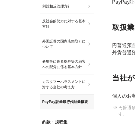
PayPa
利益相反管理方針
反社会的勢力に対する基本
取扱業
方針
外国証券の国内店頭取引に
円普通預
ついて
外貨普通
募集等に係る株券等の顧客
への配分に係る基本方針
当社
カスタマーハラスメントに
対する当社の考え方
個人のお
PayPay証券銀行代理業概要
円普通預
す。
約款・規程集