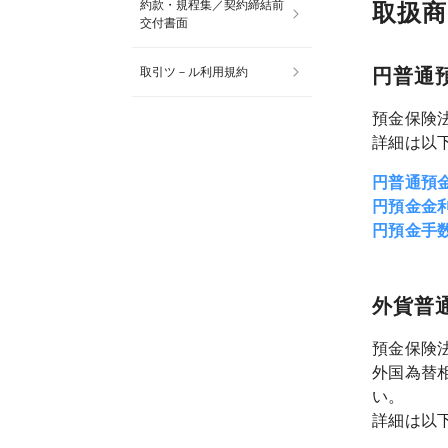
約款・規程集／契約締結前
取扱商
交付書面
取引ツ－ル利用規約
円普通
預金保険
詳細は以下
円普通預金
円預金金
円預金手
外貨普
預金保険
外国為替
い。
詳細は以下