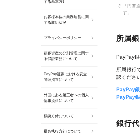
する基本方針
「円普
す。
お客様本位の業務運営に関
する取組状況
所属銀
プライバシーポリシー
顧客資産の分別管理に関す
PayPa
る保証業務について
所属銀行で
PayPay証券における安全
認くださ
管理措置について
PayPa
外国にある第三者への個人
PayPa
情報提供について
勧誘方針について
銀行代
最良執行方針について