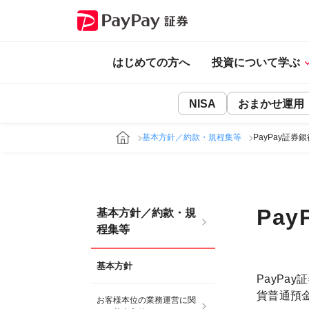
はじめての方へ
投資について学ぶ
NISA
おまかせ運用
基本方針／約款・規程集等
PayPay証券
Pa
基本方針／約款・規
程集等
基本方針
PayPa
貨普通預
お客様本位の業務運営に関