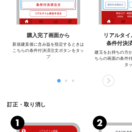
購入完了画面から
リアルタイ
条件付決
新規建直後に含み益を指定するときは
こちらの条件付決済注文ボタンをタッ
建玉をお持ちの方
プ
ちらの画面の条件
タ
訂正・取り消し