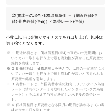
② 買建玉の場合 価格調整単価 ＝（期近終値(仲
値)-期先終値(仲値)）× 為替レート(仲値)
小数点以下は金額がマイナスであれば切上げ、以外は
切り捨てとなります。
１ 期近銘柄とは、価格調整日(※4)の直近の一定期間にお
いてカバー取引を行う上で最も流動性が高かった原資産の
銘柄を意味します。
２ 期先銘柄は、価格調整日を挟んで、以降の一定期間にお
いてカバー取引を行う上で最も流動性が高いと考えられる
原資産の銘柄を意味します。
３ 為替レートは、外国為替市場の動向（リアルタイム為替
レート（情報ベンダーより取得したインターバンクの為替
レート））をふまえて当社が決定した米ドルの為替レー
ト。
４ 価格調整日は原資産となる限月の期日が訪れるまでの当
社が定める日を指します。