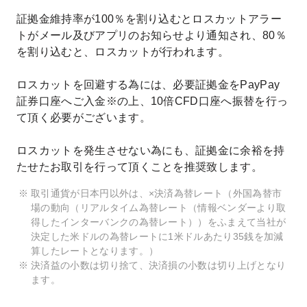
証拠金維持率が100％を割り込むとロスカットアラー
トがメール及びアプリのお知らせより通知され、80％
を割り込むと、ロスカットが行われます。
ロスカットを回避する為には、必要証拠金をPayPay
証券口座へご入金※の上、10倍CFD口座へ振替を行っ
て頂く必要がございます。
ロスカットを発生させない為にも、証拠金に余裕を持
たせたお取引を行って頂くことを推奨致します。
取引通貨が日本円以外は、×決済為替レート（外国為替市
場の動向（リアルタイム為替レート（情報ベンダーより取
得したインターバンクの為替レート））をふまえて当社が
決定した米ドルの為替レートに1米ドルあたり35銭を加減
算したレートとなります。）
決済益の小数は切り捨て、決済損の小数は切り上げとなり
ます。