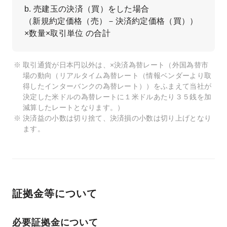
b. 売建玉の決済（買）をした場合
（新規約定価格（売）－決済約定価格（買））
×数量×取引単位 の合計
取引通貨が日本円以外は、×決済為替レート（外国為替市
場の動向（リアルタイム為替レート（情報ベンダーより取
得したインターバンクの為替レート））をふまえて当社が
決定した米ドルの為替レートに１米ドルあたり３５銭を加
減算したレートとなります。）
決済益の小数は切り捨て、決済損の小数は切り上げとなり
ます。
証拠金等について
必要証拠金について