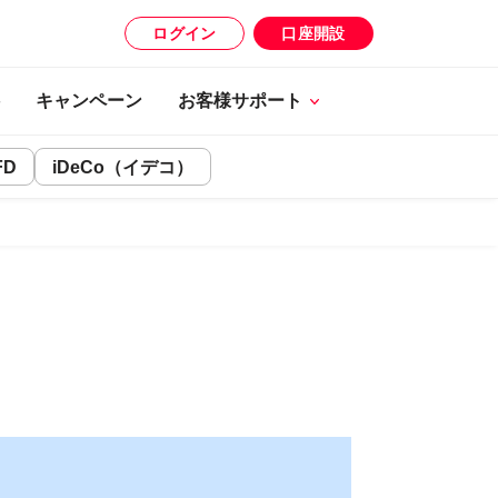
ログイン
口座開設
キャンペーン
お客様サポート
FD
iDeCo（イデコ）