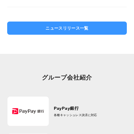
ニュースリリース一覧
2026年08月06日
【重要】（MNST）モンスター・ビバレッジの株式分
割・売買停止のお知らせ
グループ会社紹介
2026年08月04日
【重要】8月9日（日）システムメンテナンスに伴うサ
ービス停止のお知らせ（午前0時～午前8時）
PayPay銀行
2026年08月03日
各種キャッシュレス決済に対応
【重要】システムメンテナンスに伴う「おいたまま買
付」等サービス一時休止のお知らせ （8月分）