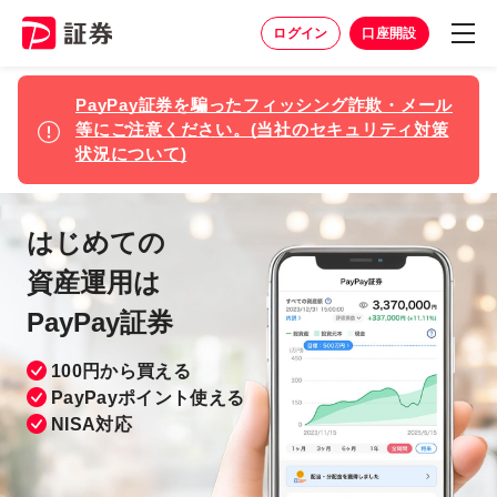
ログイン
口座開設
PayPay証券を騙ったフィッシング詐欺・メール
等にご注意ください。(当社のセキュリティ対策
状況について)
はじめての
資産運用は
PayPay証券
100円から買える
PayPayポイント
使える
NISA対応