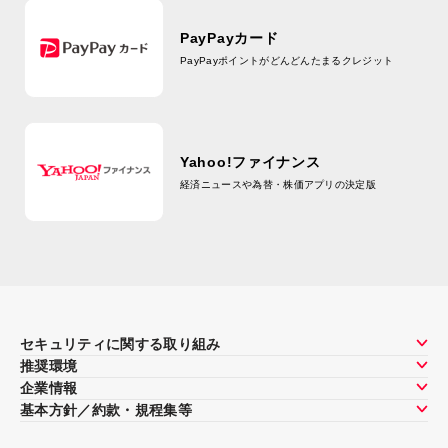
PayPayカード
2026年07月31日
PayPayポイントがどんどんたまるクレジット
【重要】「約款・規程集／契約締結前交付書面」の一
部改定について
Yahoo!ファイナンス
2026年07月31日
経済ニュースや為替・株価アプリの決定版
米国株式の取引時間の一部変更および評価損益・取得
価額の表示方法の変更について
セキュリティに関する取り組み
推奨環境
企業情報
基本方針／約款・規程集等