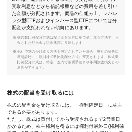
受取利息などから信託報酬などの費用を差し引い
た金額が分配されます。商品の仕組み上、レバレ
ッジ型ETFおよびインバース型ETFについては分
配金が支払われない傾向にあります。
株式数比例配分方式は配当金を証券口座で受け取る方法で、入
金された配当金は現金残高に反映します。
他社で別の受け取り方法を設定されていた場合、弊社の証券口
座開設時に、原則株式数比例配分方式に変更されます。株式数
比例配分方式は、特定口座内で納税手続きや年間譲渡損失との
通算ができます。
株式の配当を受け取るには
株式の配当金を受け取るには、「権利確定日」に株主
である必要があります。
ただし、株式は買付してから受渡されるまで2営業日
かかるため、株主権利を得るには権利付最終日(権利確