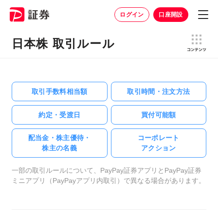
ログイン
口座開設
日本株 取引ルール
取引手数料相当額
取引時間・注文方法
約定・受渡日
買付可能額
配当金・株主優待・
コーポレート
株主の名義
アクション
一部の取引ルールについて、PayPay証券アプリとPayPay証券
ミニアプリ（PayPayアプリ内取引）で異なる場合があります。