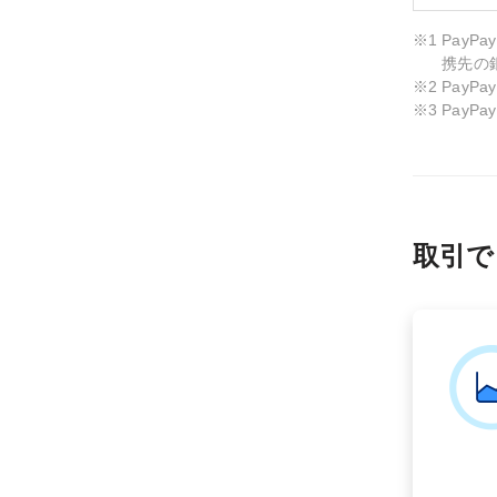
PayP
携先の
Pay
PayP
取引で