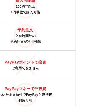
購入可能額
※1
100円
以上
1円単位で購入可能
予約注文
立会時間外の
予約注文が利用可能
PayPayポイントで投資
ご利用できません
※3
PayPayマネーで
投資
おいたまま買付でPayPayと連携後
利用可能