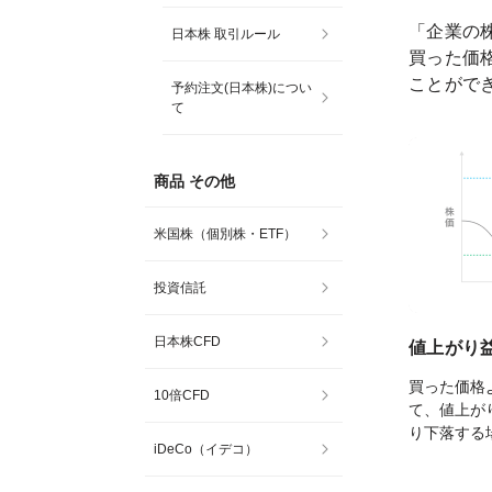
「企業の
日本株 取引ルール
買った価
ことがで
予約注文(日本株)につい
て
商品 その他
米国株（個別株・ETF）
投資信託
日本株CFD
値上がり
買った価格
10倍CFD
て、値上が
り下落する
iDeCo（イデコ）