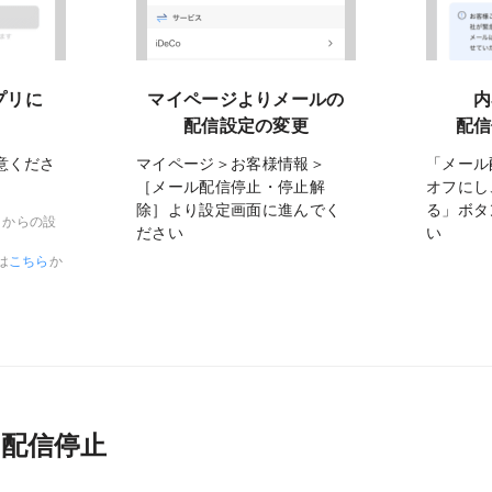
マイページよりメールの
プリに
内
配信設定の変更
配信
マイページ＞お客様情報＞
意くださ
「メール
［メール配信停止・停止解
オフにし
除］より設定画面に進んでく
る」ボタ
リからの設
ださい
い
は
こちら
か
配信停止